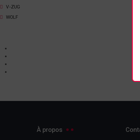
V-ZUG
WOLF
À propos
Cont